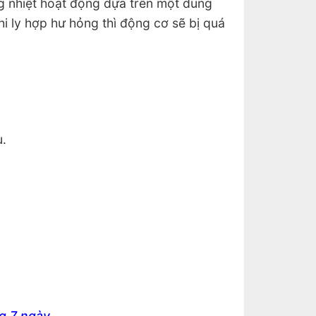
g nhiệt hoạt động dựa trên một dung
hi ly hợp hư hỏng thì động cơ sẽ bị quá
ụ.
g 7 ngày.