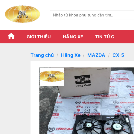
Skip
to
Tìm
content
kiếm:
GIỚI THIỆU
HÃNG XE
TIN TỨC
Trang chủ
/
Hãng Xe
/
MAZDA
/
CX-5