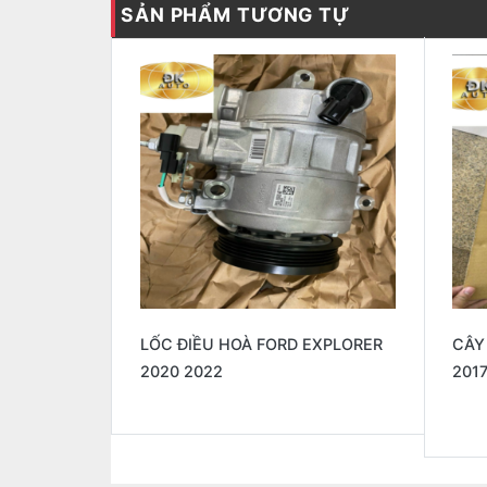
SẢN PHẨM TƯƠNG TỰ
 CAM XẢ
LỐC ĐIỀU HOÀ FORD EXPLORER
CÂY
0 C250
2020 2022
201
0.000
₫