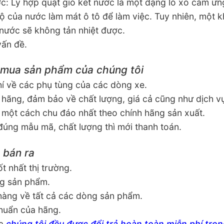
c: Ly hợp quạt gió két nước là một dạng lò xo cảm ứn
độ của nước làm mát ô tô để làm việc. Tuy nhiên, một k
nước sẽ không tản nhiệt được.
vấn đề.
i mua sản phẩm của chúng tôi
í về các phụ tùng của các dòng xe.
hãng, đảm bảo về chất lượng, giá cả cũng như dịch v
ột cách chu đáo nhất theo chính hãng sản xuất.
úng mẫu mã, chất lượng thì mới thanh toán.
 bán ra
t nhất thị trường.
g sản phẩm.
hàng về tất cả các dòng sản phẩm.
huẩn của hãng.
ủa
chúng tôi đều được đổi trả hoàn toàn miễn phí tron