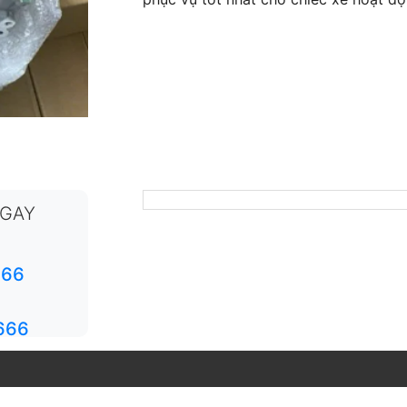
NGAY
666
666