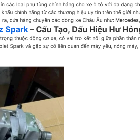
tín các loại phụ tùng chính háng cho xe ô tô với đa dạng c
hẩu chính hãng từ các thương hiệu uy tín trên thế giới nh
ài ra, cửa hàng chuyên các dòng xe Châu Âu như:
Mercedes,
z Spark
– Cấu Tạo, Dấu Hiệu Hư Hỏn
rọng thuộc động cơ xe, có vai trò kết nối giữa phần thân 
et Spark và gặp sự cố liên quan đến máy yếu, nóng máy, rò