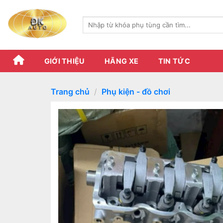
Skip
to
Tìm
content
kiếm:
GIỚI THIỆU
HÃNG XE
TIN TỨC
Trang chủ
/
Phụ kiện - đồ chơi