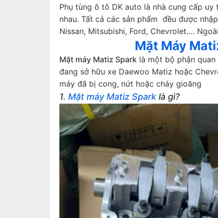
Phụ tùng ô tô DK auto là nhà cung cấp uy 
nhau. Tất cả các sản phẩm đều được nhập k
Nissan, Mitsubishi, Ford, Chevrolet…. Ngo
Mặt Máy Mati
Mặt máy Matiz Spark
là một bộ phận quan t
đang sở hữu xe Daewoo Matiz hoặc Chevrol
máy đã bị cong, nứt hoặc cháy gioăng
1.
Mặt máy Matiz Spark
là gì?