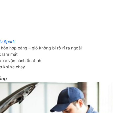
iz Spark
hỗn hợp xăng – gió không bị rò rỉ ra ngoài
c làm mát
p xe vận hành ổn định
ơ khi xe chạy
ỏng