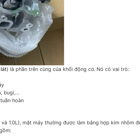
lát
) là phần trên cùng của khối động cơ. Nó có vai trò:
áy
m, bugi,…
 tuần hoàn
8 và 1.0L), mặt máy thường được làm bằng hợp kim nhôm để 
 gồm: