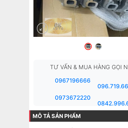
TƯ VẤN & MUA HÀNG GỌI 
0967196666
096.719.6
0973672220
0842.996.
MÔ TẢ SẢN PHẨM