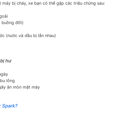
máy bị cháy, xe bạn có thể gặp các triệu chứng sau:
goài
o buồng đốt)
ớc (nước và dầu bị lẫn nhau)
bị hư
ngày
 bu lông
gây ăn mòn mặt máy
z Spark?