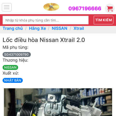
Skip
0967196666
to
content
Tìm
kiếm:
Trang chủ
/
Hãng Xe
/
NISSAN
/
Xtrail
Lốc điều hòa Nissan Xtrail 2.0
Mã phụ tùng:
SG4371009790
Thương hiệu:
NISSAN
Xuất xứ:
NHẬT BẢN