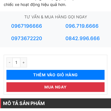
chiếc xe hoạt động hiệu quả hơn.
TƯ VẤN & MUA HÀNG GỌI NGAY
0967196666
096.719.6666
0973672220
0842.996.666
Lốc điều hoà Camry 2.5 2015 2018 số lượng
THÊM VÀO GIỎ HÀNG
MUA NGAY
MÔ TẢ SẢN PHẨM