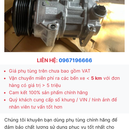
LIÊN HỆ:
0967196666
Giá phụ tùng trên chưa bao gồm VAT
Vận chuyển miễn phí ra các bến xe <
5 km
với đơn
hàng có giá trị > 5 triệu
Cam kết 100% sản phẩm chính hãng
Quý khách cung cấp số khung / VIN / hình ảnh để
nhân viên tư vấn tốt hơn
Chúng tôi khuyên bạn dùng phụ tùng chính hãng để
đảm bảo chất lượng sử dụng phục vụ tốt nhất cho