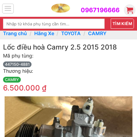
Skip
0967196666
to
content
Tìm
kiếm:
Trang chủ
/
Hãng Xe
/
TOYOTA
/
CAMRY
Lốc điều hoà Camry 2.5 2015 2018
Mã phụ tùng:
447150-4881
Thương hiệu:
CAMRY
6.500.000
₫