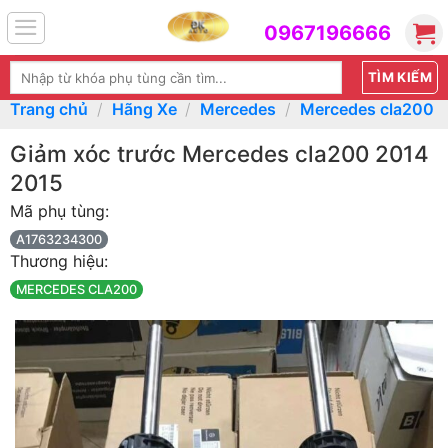
Skip
0967196666
to
content
Tìm
kiếm:
Trang chủ
/
Hãng Xe
/
Mercedes
/
Mercedes cla200
Giảm xóc trước Mercedes cla200 2014
2015
Mã phụ tùng:
A1763234300
Thương hiệu:
MERCEDES CLA200