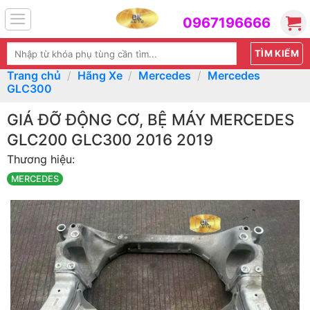
Skip
0967196666
to
content
Tìm
kiếm:
Trang chủ
/
Hãng Xe
/
Mercedes
/
Mercedes
GLC300
GIÁ ĐỠ ĐỘNG CƠ, BỆ MÁY MERCEDES
GLC200 GLC300 2016 2019
Thương hiệu:
MERCEDES