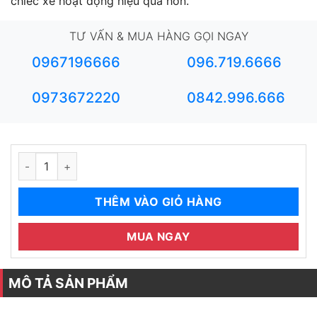
chiếc xe hoạt động hiệu quả hơn.
TƯ VẤN & MUA HÀNG GỌI NGAY
0967196666
096.719.6666
0973672220
0842.996.666
Độ Nâng Đời Toyota Prado 2010 Lên 2020 số lượng
THÊM VÀO GIỎ HÀNG
MUA NGAY
MÔ TẢ SẢN PHẨM