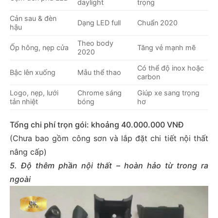
daylight
trọng
Cản sau & đèn
Dạng LED full
Chuẩn 2020
hậu
Theo body
Ốp hông, nẹp cửa
Tăng vẻ mạnh mẽ
2020
Có thể độ inox hoặc
Bậc lên xuống
Mẫu thể thao
carbon
Logo, nẹp, lưới
Chrome sáng
Giúp xe sang trọng
tản nhiệt
bóng
hơ
Tổng chi phí trọn gói: khoảng 40.000.000 VNĐ
(Chưa bao gồm công sơn và lắp đặt chi tiết nội thất
nâng cấp)
5. Độ thêm phần nội thất – hoàn hảo từ trong ra
ngoài