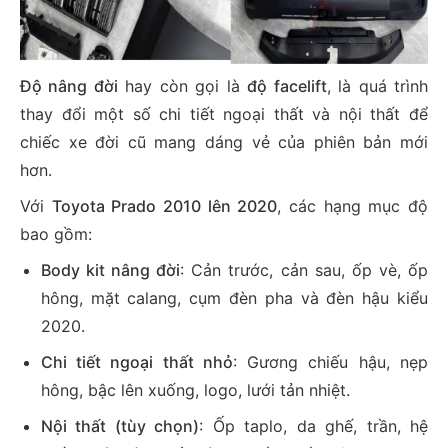
Độ nâng đời
hay còn gọi là
độ facelift
, là quá trình
thay đổi một số chi tiết ngoại thất và nội thất để
chiếc xe đời cũ mang dáng vẻ của phiên bản mới
hơn.
Với
Toyota Prado 2010 lên 2020
, các hạng mục độ
bao gồm:
Body kit nâng đời
: Cản trước, cản sau, ốp vè, ốp
hông, mặt calang, cụm đèn pha và đèn hậu kiểu
2020.
Chi tiết ngoại thất nhỏ
: Gương chiếu hậu, nẹp
hông, bậc lên xuống, logo, lưới tản nhiệt.
Nội thất (tùy chọn)
: Ốp taplo, da ghế, trần, hệ