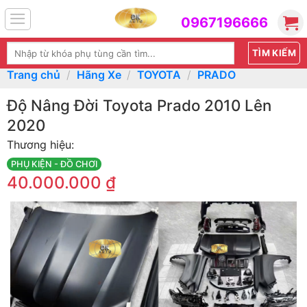
Skip
0967196666
to
content
Tìm
kiếm:
Trang chủ
/
Hãng Xe
/
TOYOTA
/
PRADO
Độ Nâng Đời Toyota Prado 2010 Lên
2020
Thương hiệu:
PHỤ KIỆN - ĐỒ CHƠI
40.000.000
₫