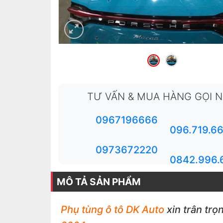
TƯ VẤN & MUA HÀNG GỌI 
0967196666
096.719.6
0973672220
0842.996.
MÔ TẢ SẢN PHẨM
Phụ tùng ô tô DK Auto
xin trân trọ