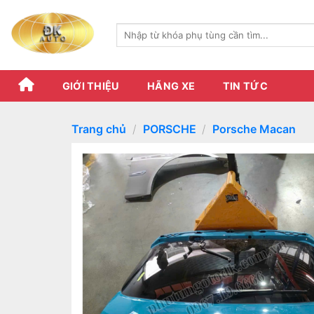
Skip
to
Tìm
content
kiếm:
GIỚI THIỆU
HÃNG XE
TIN TỨC
Trang chủ
/
PORSCHE
/
Porsche Macan