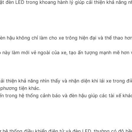
ặt đèn LED trong khoang hành lý giúp cải thiện khả năng n
đèn hậu không chỉ làm cho xe trông hiện đại và thể thao h
này làm mới vẻ ngoài của xe, tạo ấn tượng mạnh mẽ hơn và
i thiện khả năng nhìn thấy và nhận diện khi lái xe trong điề
 phương tiện khác.
ến trong hệ thống cảnh báo và đèn hậu giúp các tài xế khá
hệ thống điều khiển điện tử và đèn LED, thường có độ bền