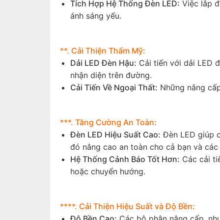
Tích Hợp Hệ Thống Đèn LED:
Việc lắp đ
ánh sáng yếu.
**.
Cải Thiện Thẩm Mỹ:
Dải LED Đèn Hậu:
Cải tiến với dải LED 
nhận diện trên đường.
Cải Tiến Về Ngoại Thất:
Những nâng cấp 
***.
Tăng Cường An Toàn:
Đèn LED Hiệu Suất Cao:
Đèn LED giúp cả
đó nâng cao an toàn cho cả bạn và các
Hệ Thống Cảnh Báo Tốt Hơn:
Các cải ti
hoặc chuyển hướng.
****.
Cải Thiện Hiệu Suất và Độ Bền:
Độ Bền Cao:
Các bộ phận nâng cấp, như 