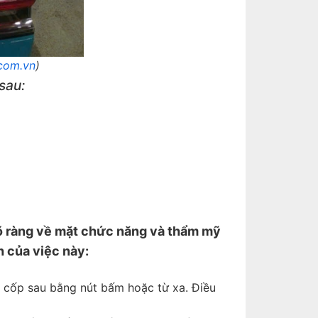
com.vn
)
sau:
õ ràng về mặt chức năng và thẩm mỹ
nh của việc này:
 cốp sau bằng nút bấm hoặc từ xa. Điều