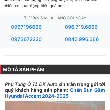
chiếc xe hoạt động hiệu quả hơn.
TƯ VẤN & MUA HÀNG GỌI NGAY
0967196666
096.719.6666
0973672220
0842.996.666
MÔ TẢ SẢN PHẨM
Phụ Tùng Ô Tô DK Auto
xin trân trọng gửi tới
quý khách hàng sản phẩm:
Chắn Bùn Gầm
Hyundai Accent 2024-2025