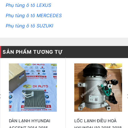
Phụ tùng ô tô LEXUS
Phụ tùng ô tô MERCEDES
Phụ tùng ô tô SUZUKI
SẢN PHẨM TƯƠNG TỰ
DÀN LẠNH HYUNDAI
LỐC LẠNH ĐIỀU HOÀ
ACCENT 2014 2015
HYUNDAI I10 2015 2018