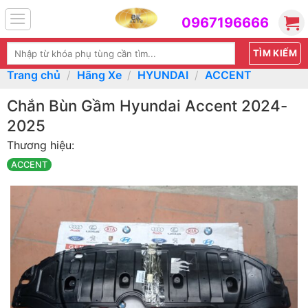
Skip
0967196666
to
content
Tìm
kiếm:
Trang chủ
/
Hãng Xe
/
HYUNDAI
/
ACCENT
Chắn Bùn Gầm Hyundai Accent 2024-
2025
Thương hiệu:
ACCENT