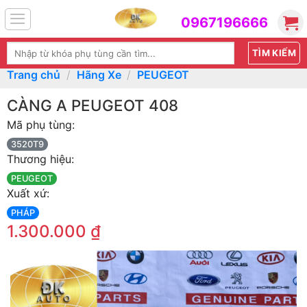
Skip
0967196666
to
content
Tìm
kiếm:
Trang chủ
/
Hãng Xe
/
PEUGEOT
CÀNG A PEUGEOT 408
Mã phụ tùng:
3520T9
Thương hiệu:
PEUGEOT
Xuất xứ:
PHÁP
1.300.000
₫