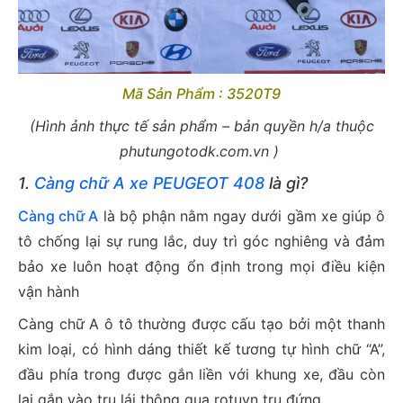
Mã Sản Phẩm :
3520T9
(Hình ảnh thực tế sản phẩm – bản quyền h/a thuộc
phutungotodk.com.vn )
1.
Càng chữ A xe PEUGEOT 408
là gì?
Càng chữ A
là bộ phận nằm ngay dưới gầm xe giúp ô
tô chống lại sự rung lắc, duy trì góc nghiêng và đảm
bảo xe luôn hoạt động ổn định trong mọi điều kiện
vận hành
Càng chữ A ô tô thường được cấu tạo bởi một thanh
kim loại, có hình dáng thiết kế tương tự hình chữ “A”,
đầu phía trong được gắn liền với khung xe, đầu còn
lại gắn vào trụ lái thông qua rotuyn trụ đứng.