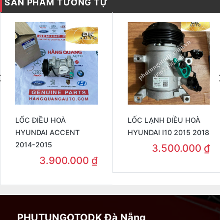
SẢN PHẨM TƯƠNG TỰ
LỐC ĐIỀU HOÀ
LỐC LẠNH ĐIỀU HOÀ
HYUNDAI ACCENT
HYUNDAI I10 2015 2018
2014-2015
3.500.000
₫
3.900.000
₫
PHUTUNGOTODK Đà Nẵng