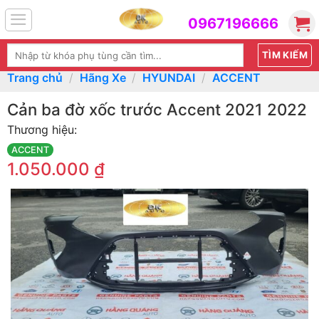
Skip
0967196666
to
content
Tìm
kiếm:
Trang chủ
/
Hãng Xe
/
HYUNDAI
/
ACCENT
Cản ba đờ xốc trước Accent 2021 2022
Thương hiệu:
ACCENT
1.050.000
₫