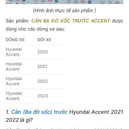
(Hình ảnh thực tế sản phẩm )
Sản phẩm:
CẢN BA ĐỜ XỐC TRƯỚC ACCENT
được
dùng cho các dòng xe sau:
DÒNG XE
ĐỜI XE
Hyundai
2020
Accent
Hyundai
2021
Accent
Hyundai
2022
Accent
Hyundai
2023
Accent
1.
Cản (Ba đờ sốc) trước
Hyundai Accent 2021
2022 là gì?