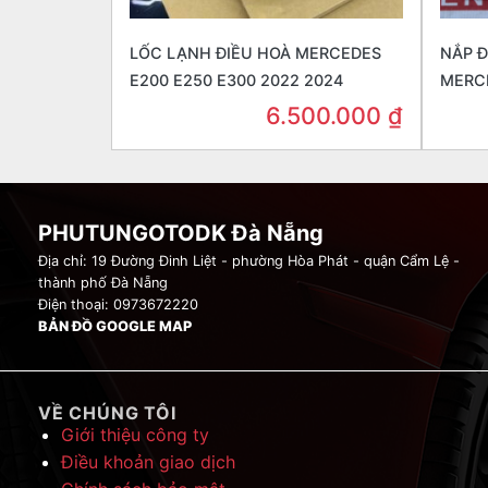
LỐC LẠNH ĐIỀU HOÀ MERCEDES
NẮP 
E200 E250 E300 2022 2024
MERCE
6.500.000
₫
PHUTUNGOTODK Đà Nẵng
Địa chỉ: 19 Đường Đinh Liệt - phường Hòa Phát - quận Cẩm Lệ -
thành phố Đà Nẵng
Điện thoại: 0973672220
BẢN ĐỒ GOOGLE MAP
VỀ CHÚNG TÔI
Giới thiệu công ty
Điều khoản giao dịch