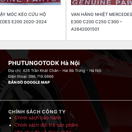
ĐẬY MÓC KÉO CỨU HỘ
VAN HẰNG NHIỆT MERCEDES
DES E200 2020-2024
E300 C200 C250 C300 –
A2642001501
PHUTUNGOTODK Hà Nội
Địa chỉ: 426 Trần Khát Chân - Hai Bà Trưng - Hà Nội
Điện thoại: 096.719.6666
BẢN ĐỒ GOOGLE MAP
CHÍNH SÁCH CÔNG TY
Chính sách bảo hành
Chính sách đổi trả sản phẩm