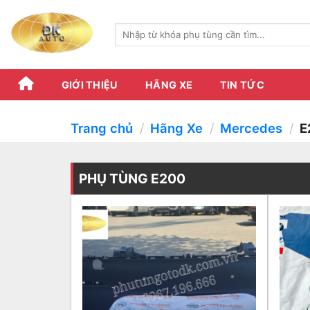
Skip
to
Tìm
content
kiếm:
GIỚI THIỆU
HÃNG XE
TIN TỨC
Trang chủ
/
Hãng Xe
/
Mercedes
/
E
PHỤ TÙNG E200