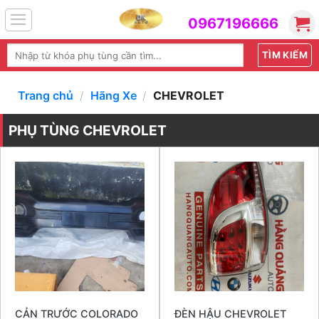
Skip
0967196666
to
content
Tìm
kiếm:
Trang chủ
/
Hãng Xe
/
CHEVROLET
PHỤ TÙNG CHEVROLET
CẢN TRƯỚC COLORADO
ĐÈN HẬU CHEVROLET